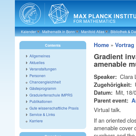
Skip to main content
Kalender
Mathematik in Bonn
Manifold Atlas
Bibliothek & D
»
Home
Vortrag
Contents
Gradient inv
Allgemeines
amenable mul
Aktuelles
Veranstaltungen
Clara 
Personen
Speaker:
Chancengleichheit
U
Zugehörigkeit:
Gästeprogramm
Mit, 18/
Datum:
Graduiertenschule IMPRS
Parent event:
A
Publikationen
Gute wissenschaftliche Praxis
Virtual talk.
Service & Links
If an oriented cl
Karriere
amenable cover of 
numbers and the 