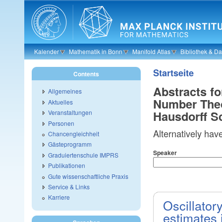
Skip to main content
Kalender
Mathematik in Bonn
Manifold Atlas
Bibliothek & D
Startseite
Contents
Abstracts fo
Allgemeines
Number Theo
Aktuelles
Hausdorff S
Veranstaltungen
Personen
Alternatively hav
Chancengleichheit
Gästeprogramm
Speaker
Graduiertenschule IMPRS
Publikationen
Gute wissenschaftliche Praxis
Service & Links
Karriere
Oscillator
estimates 