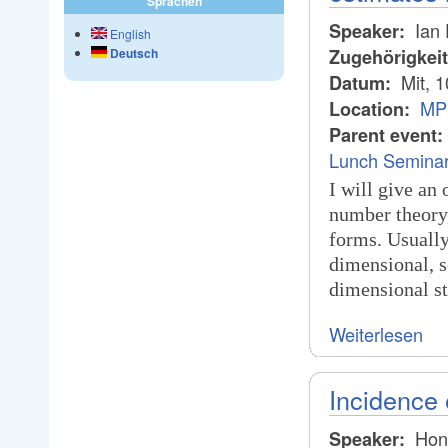
Sprachen
Ian 
Speaker:
English
Zugehörigkei
Deutsch
Mit, 
Datum:
MPI
Location:
Parent event:
Lunch Seminar 
I will give an 
number theory,
forms. Usually
dimensional, s
dimensional st
Weiterlesen
Incidence 
Hon
Speaker: