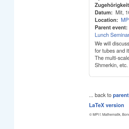
Zugehörigkei
Mit, 
Datum:
MPI
Location:
Parent event:
Lunch Seminar 
We will discus
for tubes and it
The multi-scal
Shmerkin, etc.
... back to
parent
LaTeX version
© MPI f. Mathematik, Bon