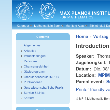
Skip to main content
Kalender
Mathematik in Bonn
Manifold Atlas
Bibliothek & D
»
Home
Vortrag
Contents
Introduction
Allgemeines
Aktuelles
Thoma
Speaker:
Veranstaltungen
Personen
Zugehörigkeit:
Chancengleichheit
Die, 08
Datum:
Gästeprogramm
Location:
MPIM
Graduiertenschule IMPRS
Parent event:
S
Publikationen
Gute wissenschaftliche Praxis
Printer-friendly v
Service & Links
Karriere
© MPI f. Mathematik, Bon