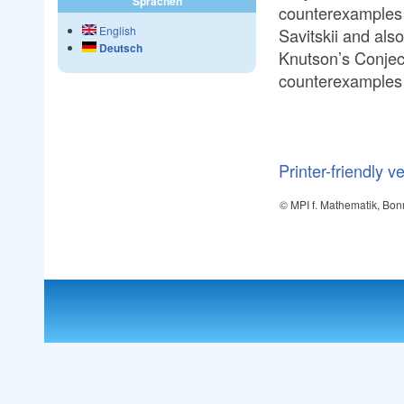
Sprachen
counterexamples 
English
Savitskii and als
Deutsch
Knutson’s Conject
counterexamples t
Printer-friendly v
© MPI f. Mathematik, Bon