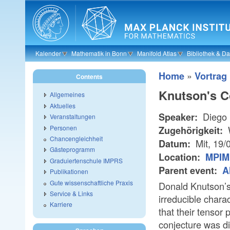
Skip to main content
Kalender
Mathematik in Bonn
Manifold Atlas
Bibliothek & D
»
Home
Vortrag
Contents
Knutson's C
Allgemeines
Aktuelles
Diego 
Speaker:
Veranstaltungen
Personen
Zugehörigkeit:
Chancengleichheit
Mit, 19/
Datum:
Gästeprogramm
Location:
MPIM
Graduiertenschule IMPRS
Parent event:
A
Publikationen
Gute wissenschaftliche Praxis
Donald Knutson’s C
Service & Links
irreducible charac
Karriere
that their tensor 
conjecture was di