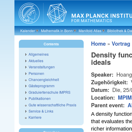
Skip to main content
Kalender
Mathematik in Bonn
Manifold Atlas
Bibliothek & D
»
Home
Vortrag
Contents
Density func
Allgemeines
ideals
Aktuelles
Veranstaltungen
Hoang 
Personen
Speaker:
Chancengleichheit
Zugehörigkeit:
Gästeprogramm
Die, 25
Datum:
Graduiertenschule IMPRS
Location:
MPIM
Publikationen
Parent event:
A
Gute wissenschaftliche Praxis
Service & Links
A density functio
Karriere
that evaluates th
richer information