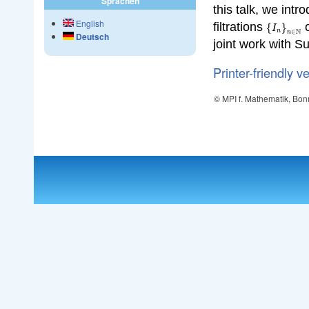
Sprachen
this talk, we int
English
\left\
filtrations
o
{
}
I
N
n
∈
n
{I_n\rig
Deutsch
joint work with 
\in
\mathbb
Printer-friendly v
© MPI f. Mathematik, Bon