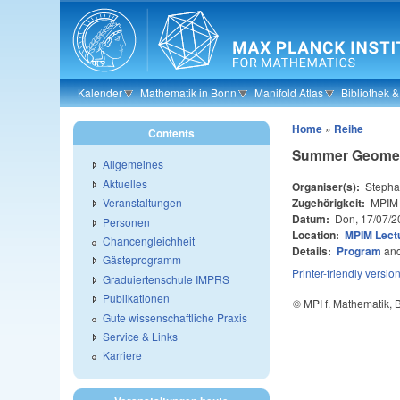
Skip to main content
Kalender
Mathematik in Bonn
Manifold Atlas
Bibliothek 
Home
»
Reihe
Contents
Summer Geomet
Allgemeines
Aktuelles
Organiser(s):
Stepha
Zugehörigkeit:
MPIM
Veranstaltungen
Datum:
Don, 17/07/2
Personen
Location:
MPIM Lectu
Chancengleichheit
Details:
Program
an
Gästeprogramm
Printer-friendly versio
Graduiertenschule IMPRS
Publikationen
© MPI f. Mathematik,
Gute wissenschaftliche Praxis
Service & Links
Karriere