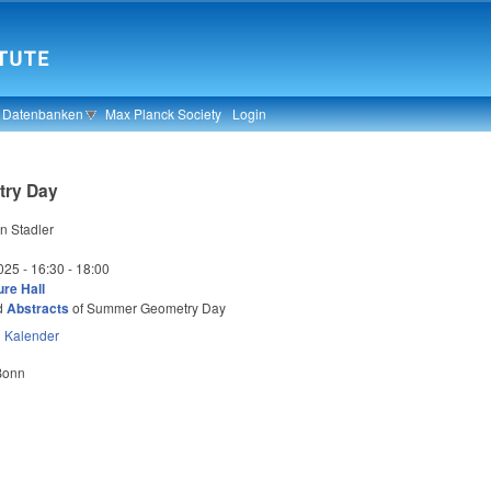
& Datenbanken
Max Planck Society
Login
ry Day
n Stadler
025 -
16:30
-
18:00
re Hall
d
Abstracts
of Summer Geometry Day
n
Kalender
 Bonn