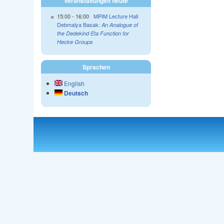
Veranstaltungen heute
15:00
-
16:00
MPIM Lecture Hall
Debmalya Basak:
An Analogue of
the Dedekind Eta Function for
Hecke Groups
Sprachen
English
Deutsch