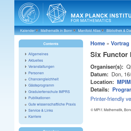
Skip to main content
Kalender
Mathematik in Bonn
Manifold Atlas
Bibliothek & D
»
Home
Vortrag
Contents
Six Functor
Allgemeines
Aktuelles
Qi
Organiser(s):
Veranstaltungen
Personen
Don, 16
Datum:
Chancengleichheit
Location:
MPIM
Gästeprogramm
Details:
Progra
Graduiertenschule IMPRS
Printer-friendly v
Publikationen
Gute wissenschaftliche Praxis
© MPI f. Mathematik, Bon
Service & Links
Karriere