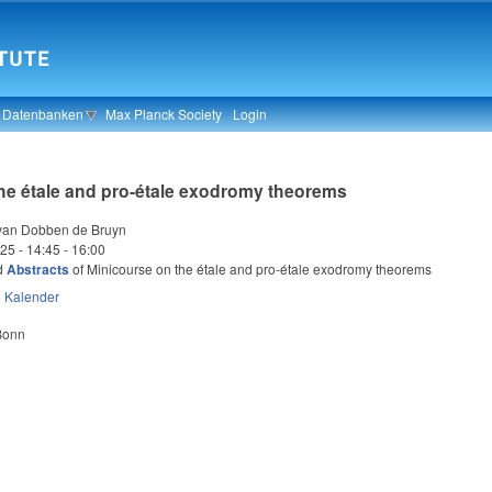
& Datenbanken
Max Planck Society
Login
he étale and pro-étale exodromy theorems
an Dobben de Bruyn
025 -
14:45
-
16:00
d
Abstracts
of Minicourse on the étale and pro-étale exodromy theorems
n
Kalender
 Bonn