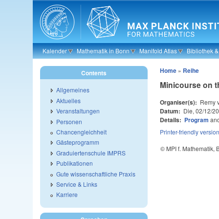
Skip to main content
Kalender
Mathematik in Bonn
Manifold Atlas
Bibliothek 
Home
»
Reihe
Contents
Minicourse on t
Allgemeines
Aktuelles
Organiser(s):
Remy v
Datum:
Die, 02/12/2
Veranstaltungen
Details:
Program
an
Personen
Chancengleichheit
Printer-friendly versio
Gästeprogramm
© MPI f. Mathematik,
Graduiertenschule IMPRS
Publikationen
Gute wissenschaftliche Praxis
Service & Links
Karriere