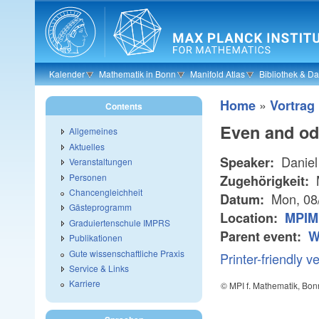
Skip to main content
Kalender
Mathematik in Bonn
Manifold Atlas
Bibliothek & D
»
Home
Vortrag
Contents
Even and od
Allgemeines
Aktuelles
Daniel
Speaker:
Veranstaltungen
Personen
Zugehörigkeit:
Chancengleichheit
Mon, 08
Datum:
Gästeprogramm
Location:
MPIM
Graduiertenschule IMPRS
Parent event:
W
Publikationen
Gute wissenschaftliche Praxis
Printer-friendly v
Service & Links
Karriere
© MPI f. Mathematik, Bon