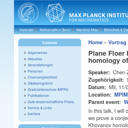
Skip to main content
Kalender
Mathematik in Bonn
Manifold Atlas
Bibliothek & D
»
Home
Vortrag
Contents
Plane Floer
Allgemeines
homology of
Aktuelles
Veranstaltungen
Chen 
Personen
Speaker:
Chancengleichheit
S
Zugehörigkeit:
Gästeprogramm
Mit, 11/
Datum:
Graduiertenschule IMPRS
Location:
MPIM
Publikationen
Parent event:
W
Gute wissenschaftliche Praxis
Service & Links
In this talk, I wi
Karriere
we prove a conje
Khovanov homolog