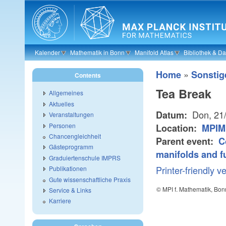
Skip to main content
Kalender
Mathematik in Bonn
Manifold Atlas
Bibliothek & D
»
Home
Sonstig
Contents
Tea Break
Allgemeines
Aktuelles
Don, 21
Datum:
Veranstaltungen
Personen
Location:
MPIM
Chancengleichheit
Parent event:
C
Gästeprogramm
manifolds and f
Graduiertenschule IMPRS
Printer-friendly v
Publikationen
Gute wissenschaftliche Praxis
© MPI f. Mathematik, Bon
Service & Links
Karriere