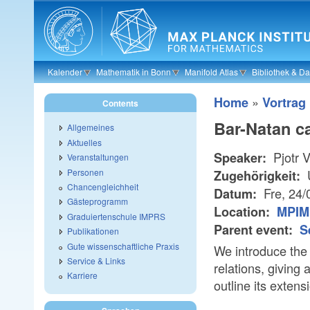
Skip to main content
Kalender
Mathematik in Bonn
Manifold Atlas
Bibliothek & D
»
Home
Vortrag
Contents
Bar-Natan ca
Allgemeines
Aktuelles
Pjotr 
Speaker:
Veranstaltungen
Personen
U
Zugehörigkeit:
Chancengleichheit
Fre, 24/
Datum:
Gästeprogramm
Location:
MPIM
Graduiertenschule IMPRS
Parent event:
S
Publikationen
Gute wissenschaftliche Praxis
We introduce the
Service & Links
relations, givin
Karriere
outline its extens