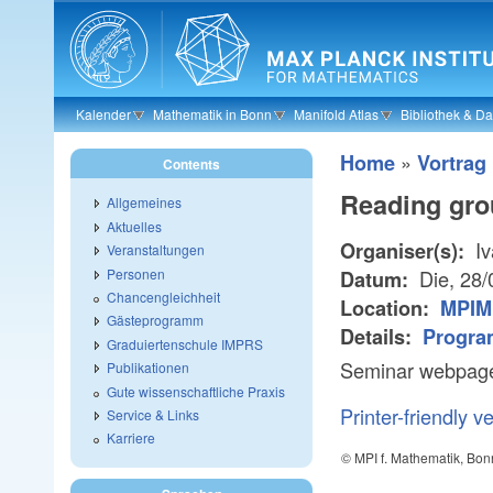
Skip to main content
Kalender
Mathematik in Bonn
Manifold Atlas
Bibliothek & D
»
Home
Vortrag
Contents
Reading gro
Allgemeines
Aktuelles
Iv
Organiser(s):
Veranstaltungen
Personen
Die, 28/
Datum:
Chancengleichheit
Location:
MPIM
Gästeprogramm
Details:
Progra
Graduiertenschule IMPRS
Seminar webpag
Publikationen
Gute wissenschaftliche Praxis
Printer-friendly v
Service & Links
Karriere
© MPI f. Mathematik, Bon