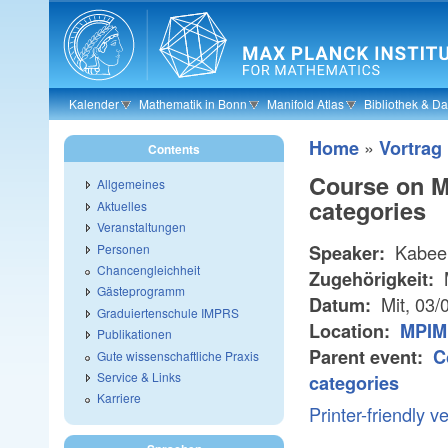
Skip to main content
Kalender
Mathematik in Bonn
Manifold Atlas
Bibliothek & D
»
Home
Vortrag
Contents
Course on Me
Allgemeines
categories
Aktuelles
Veranstaltungen
Kabeer
Personen
Speaker:
Chancengleichheit
Zugehörigkeit:
Gästeprogramm
Mit, 03/
Datum:
Graduiertenschule IMPRS
Location:
MPIM
Publikationen
Parent event:
C
Gute wissenschaftliche Praxis
Service & Links
categories
Karriere
Printer-friendly v