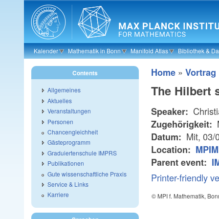
Skip to main content
Kalender
Mathematik in Bonn
Manifold Atlas
Bibliothek & D
»
Home
Vortrag
Contents
The Hilbert
Allgemeines
Aktuelles
Christi
Speaker:
Veranstaltungen
Personen
Zugehörigkeit:
Chancengleichheit
Mit, 03/
Datum:
Gästeprogramm
Location:
MPIM 
Graduiertenschule IMPRS
Parent event:
I
Publikationen
Gute wissenschaftliche Praxis
Printer-friendly v
Service & Links
Karriere
© MPI f. Mathematik, Bon