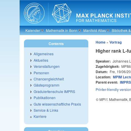
Skip to main content
Kalender
Mathematik in Bonn
Manifold Atlas
Bibliothek 
Home
»
Vortrag
Contents
Higher rank L-f
Allgemeines
Aktuelles
Speaker:
Johannes L
Zugehörigkeit:
MPIM/
Veranstaltungen
Datum:
Fre, 19/06/2
Personen
Location:
MPIM Lectu
Chancengleichheit
Parent event:
IMPRS 
Gästeprogramm
Printer-friendly versio
Graduiertenschule IMPRS
Publikationen
© MPI f. Mathematik,
Gute wissenschaftliche Praxis
Service & Links
Karriere