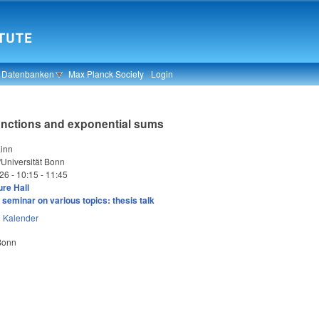
& Datenbanken
Max Planck Society
Login
unctions and exponential sums
inn
Universität Bonn
026 -
10:15
-
11:45
re Hall
seminar on various topics: thesis talk
n
Kalender
 Bonn