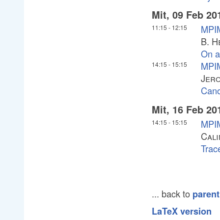
Mit, 09 Feb 20
MPIM
11:15
-
12:15
B. H
On a 
MPIM
14:15
-
15:15
Jero
Cano
Mit, 16 Feb 20
MPIM
14:15
-
15:15
Cali
Trac
... back to
parent
LaTeX version