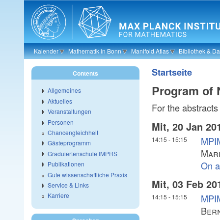
Skip to main content
Kalender
Mathematik in Bonn
Manifold Atlas
Bibliothek & D
Startseite
Contents
Program of 
Allgemeines
Aktuelles
For the abstracts 
Veranstaltungen
Personen
Mit, 20 Jan 20
Chancengleichheit
MPIM
14:15
-
15:15
Gästeprogramm
Mare
Graduiertenschule IMPRS
On an
Publikationen
Gute wissenschaftliche Praxis
Mit, 03 Feb 20
Service & Links
Karriere
MPIM
14:15
-
15:15
Ber