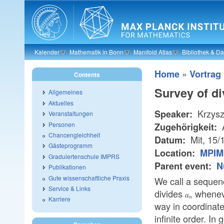
Skip to main content
Kalender
Mathematik in Bonn
Manifold Atlas
Bibliothek & D
»
Home
Vortrag
Contents
Survey of di
Allgemeines
Aktuelles
Krzysz
Speaker:
Veranstaltungen
Personen
Zugehörigkeit:
Chancengleichheit
Mit, 15/
Datum:
Gästeprogramm
Location:
MPIM 
Graduiertenschule IMPRS
Parent event:
N
Publikationen
Gute wissenschaftliche Praxis
We call a sequenc
Service & Links
divides
whene
a_n
a
Karriere
n
way in coordinate
infinite order. In