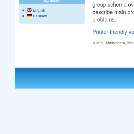
Sprachen
group scheme o
English
describe main pr
Deutsch
problems.
Printer-friendly v
© MPI f. Mathematik, Bon