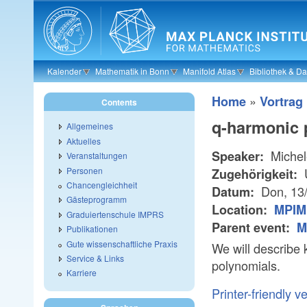
Skip to main content
Kalender
Mathematik in Bonn
Manifold Atlas
Bibliothek & D
»
Home
Vortrag
Contents
q-harmonic 
Allgemeines
Aktuelles
Michel
Speaker:
Veranstaltungen
Personen
U
Zugehörigkeit:
Chancengleichheit
Don, 13
Datum:
Gästeprogramm
Location:
MPIM 
Graduiertenschule IMPRS
Parent event:
M
Publikationen
Gute wissenschaftliche Praxis
We will describe
Service & Links
polynomials.
Karriere
Printer-friendly v