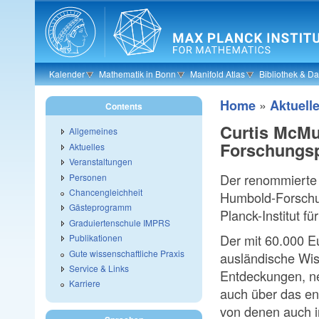
Skip to main content
Kalender
Mathematik in Bonn
Manifold Atlas
Bibliothek & D
»
Home
Aktuell
Contents
Curtis McMu
Allgemeines
Forschungs
Aktuelles
Veranstaltungen
Der renommierte
Personen
Chancengleichheit
Humbold-Forschu
Gästeprogramm
Planck-Institut f
Graduiertenschule IMPRS
Der mit 60.000 E
Publikationen
Gute wissenschaftliche Praxis
ausländische Wis
Service & Links
Entdeckungen, ne
Karriere
auch über das en
von denen auch i