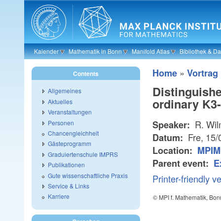
Skip to main content
Kalender
Mathematik in Bonn
Manifold Atlas
Bibliothek & D
»
Home
Vortrag
Contents
Distinguishe
Allgemeines
ordinary K3
Aktuelles
Veranstaltungen
R. Wil
Personen
Speaker:
Chancengleichheit
Fre, 15/
Datum:
Gästeprogramm
Location:
MPIM 
Graduiertenschule IMPRS
Parent event:
E
Publikationen
Gute wissenschaftliche Praxis
Printer-friendly v
Service & Links
Karriere
© MPI f. Mathematik, Bon