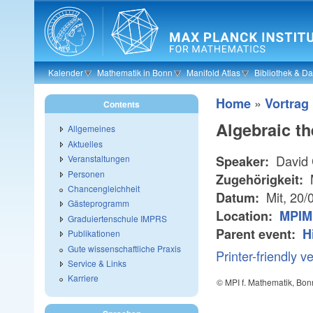
Skip to main content
Kalender
Mathematik in Bonn
Manifold Atlas
Bibliothek & D
»
Home
Vortrag
Contents
Algebraic t
Allgemeines
Aktuelles
David 
Speaker:
Veranstaltungen
Personen
Zugehörigkeit:
Chancengleichheit
Mit, 20/
Datum:
Gästeprogramm
Location:
MPIM 
Graduiertenschule IMPRS
Parent event:
H
Publikationen
Gute wissenschaftliche Praxis
Printer-friendly v
Service & Links
Karriere
© MPI f. Mathematik, Bon