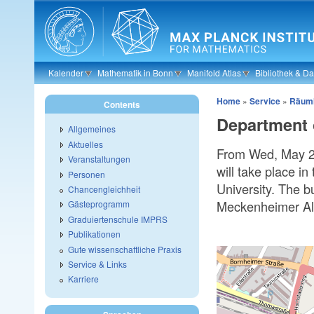
Skip to main content
Kalender
Mathematik in Bonn
Manifold Atlas
Bibliothek & D
Home
»
Service
»
Räuml
Contents
Department 
Allgemeines
Aktuelles
From Wed, May 22
Veranstaltungen
will take place i
Personen
University. The b
Chancengleichheit
Meckenheimer All
Gästeprogramm
Graduiertenschule IMPRS
Publikationen
Gute wissenschaftliche Praxis
Service & Links
Karriere