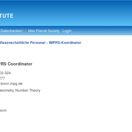
& Datenbanken
Max Planck Society
Login
Wissenschaftliche Personal
»
IMPRS-Koordinator
PRS Coordinator
02-324
277
-bonn
.
mpg
.
de
.
.
Geometry, Number Theory
n
 Bonn