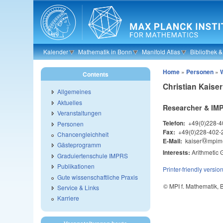
Skip to main content
Kalender
Mathematik in Bonn
Manifold Atlas
Bibliothek 
Home
»
Personen
»
Contents
Christian Kaiser
Allgemeines
Aktuelles
Researcher & IM
Veranstaltungen
Telefon:
+49(0)228-4
Personen
Fax:
+49(0)228-402-
Chancengleichheit
E-Mail:
kaiser
@
mpim
@
Gästeprogramm
Interests:
Arithmetic 
Graduiertenschule IMPRS
Publikationen
Printer-friendly versio
Gute wissenschaftliche Praxis
© MPI f. Mathematik,
Service & Links
Karriere