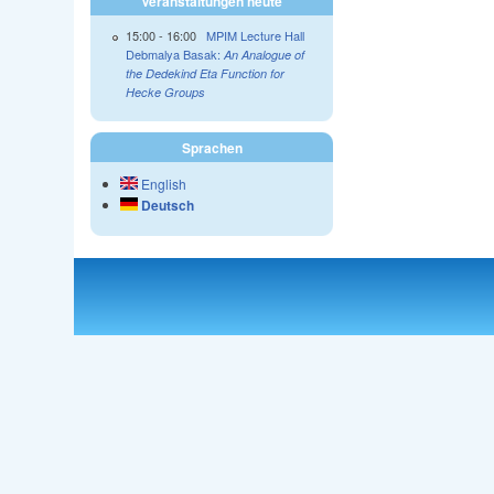
Veranstaltungen heute
15:00
-
16:00
MPIM Lecture Hall
Debmalya Basak:
An Analogue of
the Dedekind Eta Function for
Hecke Groups
Sprachen
English
Deutsch