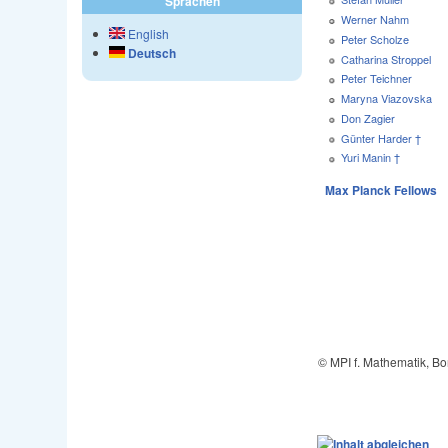
Sprachen
Werner Nahm
English
Peter Scholze
Deutsch
Catharina Stroppel
Peter Teichner
Maryna Viazovska
Don Zagier
Günter Harder †
Yuri Manin †
Max Planck Fellows
© MPI f. Mathematik, B