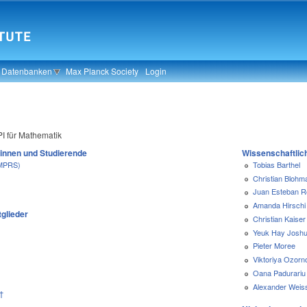
& Datenbanken
Max Planck Society
Login
I für Mathematik
innen und Studierende
Wissenschaftlic
IMPRS)
Tobias Barthel
Christian Blohm
Juan Esteban R
Amanda Hirschi
glieder
Christian Kaiser
Yeuk Hay Josh
Pieter Moree
Viktoriya Ozorn
Oana Padurariu
Alexander Weis
 †