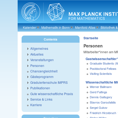
Skip to main content
Kalender
Mathematik in Bonn
Manifold Atlas
Bibliothek 
Startseite
Contents
Personen
Allgemeines
Mitarbeiter*innen am MP
Aktuelles
Gastwissenschaftler*
Veranstaltungen
Graduate Students (
Personen
Postdoctoral Fellows
Chancengleichheit
Visiting Scientists
Gästeprogramm
Wissenschaftliche Mit
Graduiertenschule IMPRS
Werner Ballmann
Publikationen
Gerd Faltings
Gute wissenschaftliche Praxis
Dennis Gaitsgory
Service & Links
Stavros Garoufalidis
Karriere
Sergei Gukov
Friedrich Hirzebruch
Stefan Müller