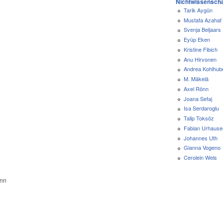
Nichtwissenscha
Tarik Aygün
Mustafa Azahaf
Svenja Beljaars
Eyüp Eken
Kristine Fibich
Anu Hirvonen
Andrea Kohlhub
M. Mäkelä
Axel Rönn
Joana Sefaj
Isa Serdaroglu
Talip Toksöz
Fabian Urhause
Johannes Uth
Gianna Vogeno
Cerolein Wels
onn