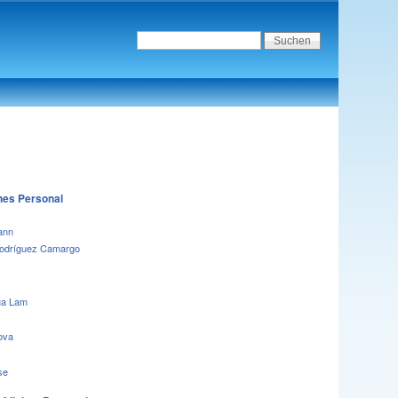
hes Personal
ann
odríguez Camargo
ua Lam
ova
se