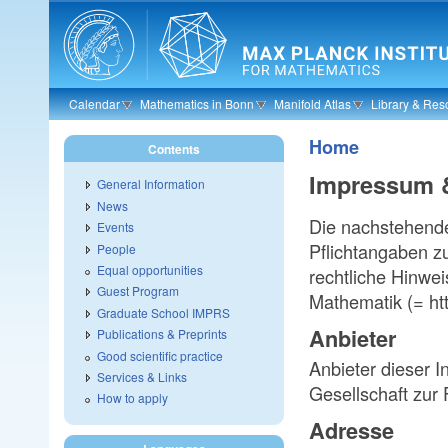
Skip to main content
Calendar
Mathematics in Bonn
Manifold Atlas
Library & Res
Home
Contents
Impressum 
General Information
News
Die nachstehende
Events
Pflichtangaben z
People
Equal opportunities
rechtliche Hinwei
Guest Program
Mathematik (= h
Graduate School IMPRS
Anbieter
Publications & Preprints
Good scientific practice
Anbieter dieser I
Services & Links
Gesellschaft zur
How to apply
Adresse