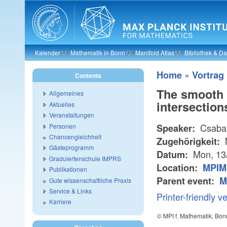
Skip to main content
Kalender
Mathematik in Bonn
Manifold Atlas
Bibliothek & D
»
Home
Vortrag
Contents
The smooth 
Allgemeines
intersection
Aktuelles
Veranstaltungen
Csaba
Personen
Speaker:
Chancengleichheit
Zugehörigkeit:
Gästeprogramm
Mon, 13
Datum:
Graduiertenschule IMPRS
Location:
MPIM 
Publikationen
Parent event:
M
Gute wissenschaftliche Praxis
Service & Links
Printer-friendly v
Karriere
© MPI f. Mathematik, Bon