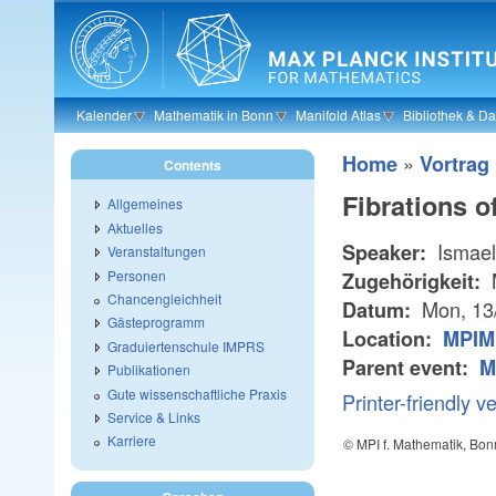
Skip to main content
Kalender
Mathematik in Bonn
Manifold Atlas
Bibliothek & D
»
Home
Vortrag
Contents
Fibrations 
Allgemeines
Aktuelles
Ismael
Speaker:
Veranstaltungen
Personen
Zugehörigkeit:
Chancengleichheit
Mon, 13
Datum:
Gästeprogramm
Location:
MPIM 
Graduiertenschule IMPRS
Parent event:
M
Publikationen
Gute wissenschaftliche Praxis
Printer-friendly v
Service & Links
Karriere
© MPI f. Mathematik, Bon