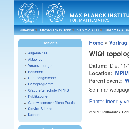
Skip to main content
Kalender
Mathematik in Bonn
Manifold Atlas
Bibliothek & D
»
Home
Vortrag
Contents
WIQI topolo
Allgemeines
Aktuelles
Die, 11
Datum:
Veranstaltungen
Personen
Location:
MPIM
Chancengleichheit
Parent event:
W
Gästeprogramm
Seminar webpage:
Graduiertenschule IMPRS
Publikationen
Printer-friendly v
Gute wissenschaftliche Praxis
Service & Links
© MPI f. Mathematik, Bon
Karriere