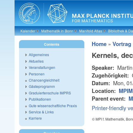
Skip to main content
Kalender
Mathematik in Bonn
Manifold Atlas
Bibliothek & D
»
Home
Vortrag
Contents
Kernels, dec
Allgemeines
Aktuelles
Martin
Speaker:
Veranstaltungen
Personen
Zugehörigkeit:
Chancengleichheit
Mon, 01
Datum:
Gästeprogramm
Location:
MPIM 
Graduiertenschule IMPRS
Parent event:
M
Publikationen
Gute wissenschaftliche Praxis
Printer-friendly v
Service & Links
Karriere
© MPI f. Mathematik, Bon