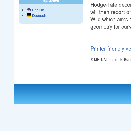
Sprachen
Hodge-Tate decomp
English
will then report 
Deutsch
Wild which aims t
geometry for cur
Printer-friendly v
© MPI f. Mathematik, Bon