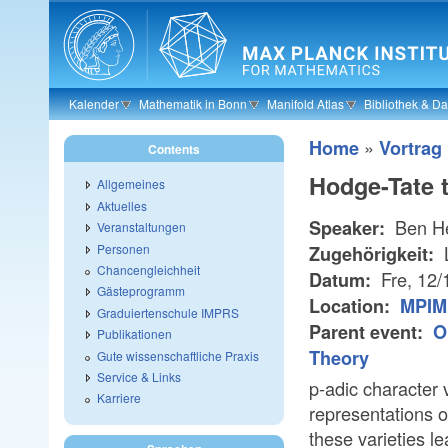
Skip to main content
Kalender
Mathematik in Bonn
Manifold Atlas
Bibliothek & D
»
Home
Vortrag
Contents
Hodge-Tate t
Allgemeines
Aktuelles
Ben H
Speaker:
Veranstaltungen
Personen
L
Zugehörigkeit:
Chancengleichheit
Fre, 12/
Datum:
Gästeprogramm
Location:
MPIM 
Graduiertenschule IMPRS
Parent event:
O
Publikationen
Theory
Gute wissenschaftliche Praxis
Service & Links
p-adic character v
Karriere
representations o
these varieties l