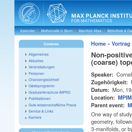
Skip to main content
Kalender
Mathematik in Bonn
Manifold Atlas
Bibliothek & D
»
Home
Vortrag
Contents
Non-positiv
Allgemeines
(coarse) top
Aktuelles
Veranstaltungen
Cornel
Personen
Speaker:
Chancengleichheit
U
Zugehörigkeit:
Gästeprogramm
Mon, 19
Datum:
Graduiertenschule IMPRS
Location:
MPIM 
Publikationen
Parent event:
M
Gute wissenschaftliche Praxis
Service & Links
One way of study
Karriere
geometry, follow
3-manifolds, or b