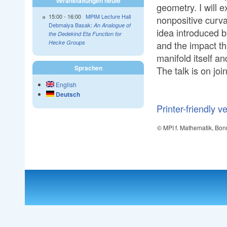
Veranstaltungen heute
geometry. I will e
15:00
-
16:00
MPIM Lecture Hall
nonpositive curv
Debmalya Basak:
An Analogue of
idea introduced 
the Dedekind Eta Function for
and the impact th
Hecke Groups
manifold itself an
Sprachen
The talk is on jo
English
Deutsch
Printer-friendly v
© MPI f. Mathematik, Bon