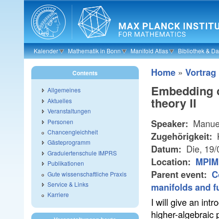
Skip to main content
Kalender
Mathematik in Bonn
Manifold Atlas
Bibliothek & D
»
Home
Vortrag
Contents
Embedding c
Allgemeines
theory II
Aktuelles
Veranstaltungen
Manuel
Personen
Speaker:
Chancengleichheit
K
Zugehörigkeit:
Gästeprogramm
Die, 19
Datum:
Graduiertenschule IMPRS
Location:
MPIM 
Publikationen
Parent event:
C
Gute wissenschaftliche Praxis
Service & Links
manifolds and f
Karriere
I will give an in
higher-algebraic 