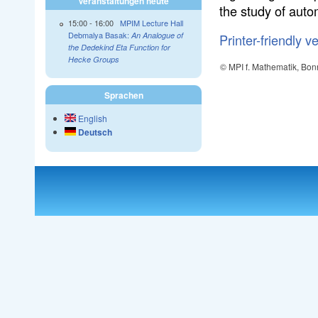
Veranstaltungen heute
the study of aut
15:00
-
16:00
MPIM Lecture Hall
Debmalya Basak:
An Analogue of
Printer-friendly v
the Dedekind Eta Function for
Hecke Groups
© MPI f. Mathematik, Bon
Sprachen
English
Deutsch