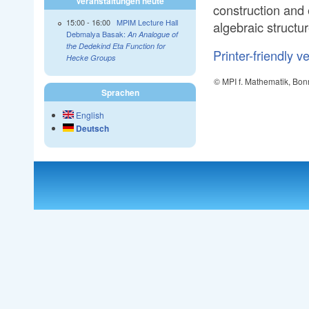
Veranstaltungen heute
construction and 
15:00
-
16:00
MPIM Lecture Hall
algebraic structur
Debmalya Basak:
An Analogue of
the Dedekind Eta Function for
Printer-friendly v
Hecke Groups
© MPI f. Mathematik, Bon
Sprachen
English
Deutsch