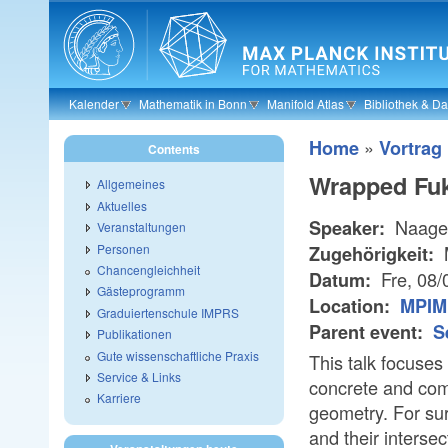
Skip to main content
Kalender
Mathematik in Bonn
Manifold Atlas
Bibliothek & D
»
Home
Vortrag
Contents
Wrapped Fuk
Allgemeines
Aktuelles
Naage
Speaker:
Veranstaltungen
Personen
Zugehörigkeit:
Chancengleichheit
Fre, 08/
Datum:
Gästeprogramm
Location:
MPIM
Graduiertenschule IMPRS
Parent event:
S
Publikationen
Gute wissenschaftliche Praxis
This talk focuses
Service & Links
concrete and comb
Karriere
geometry. For sur
and their interse