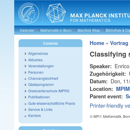
Skip to main content
Kalender
Mathematik in Bonn
Manifold Atlas
Bibliothek & D
»
Home
Vortrag
Contents
Classifying
Allgemeines
Aktuelles
Enrico 
Speaker:
Veranstaltungen
Personen
U
Zugehörigkeit:
Chancengleichheit
Don, 11
Datum:
Gästeprogramm
Location:
MPIM
Graduiertenschule IMPRS
Parent event:
S
Publikationen
Gute wissenschaftliche Praxis
Printer-friendly v
Service & Links
Karriere
© MPI f. Mathematik, Bon