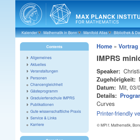
Skip to main content
Kalender
Mathematik in Bonn
Manifold Atlas
Bibliothek & D
»
Home
Vortrag
Contents
IMPRS minic
Allgemeines
Aktuelles
Christi
Speaker:
Veranstaltungen
Personen
Zugehörigkeit:
Chancengleichheit
Mit, 03/
Datum:
Gästeprogramm
Details:
Progra
Graduiertenschule IMPRS
Curves
Publikationen
Gute wissenschaftliche Praxis
Printer-friendly v
Service & Links
Karriere
© MPI f. Mathematik, Bon