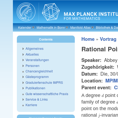
Skip to main content
Kalender
Mathematik in Bonn
Manifold Atlas
Bibliothek & D
»
Home
Vortrag
Contents
Rational Po
Allgemeines
Aktuelles
Abbey
Speaker:
Veranstaltungen
Personen
W
Zugehörigkeit:
Chancengleichheit
Die, 30
Datum:
Gästeprogramm
Location:
MPIM 
Graduiertenschule IMPRS
Parent event:
C
Publikationen
Gute wissenschaftliche Praxis
d
A degree
point o
d
Service & Links
family of degree
Karriere
point on the mod
j
rational
-invaria
j