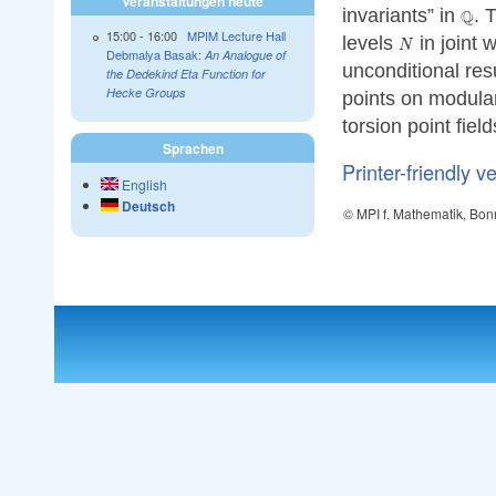
Veranstaltungen heute
\ma
invariants” in
. 
Q
15:00
-
16:00
MPIM Lecture Hall
N
levels
in joint w
N
Debmalya Basak:
An Analogue of
unconditional resul
the Dedekind Eta Function for
Hecke Groups
points on modula
torsion point field
Sprachen
Printer-friendly v
English
Deutsch
© MPI f. Mathematik, Bon