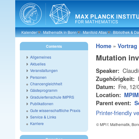
Skip to main content
Kalender
Mathematik in Bonn
Manifold Atlas
Bibliothek & D
»
Home
Vortrag
Contents
Mutation in
Allgemeines
Aktuelles
Claudi
Speaker:
Veranstaltungen
Personen
R
Zugehörigkeit:
Chancengleichheit
Fre, 12/
Datum:
Gästeprogramm
Location:
MPIM
Graduiertenschule IMPRS
Parent event:
S
Publikationen
Gute wissenschaftliche Praxis
Printer-friendly v
Service & Links
Karriere
© MPI f. Mathematik, Bon