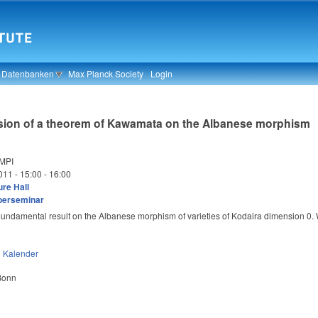
& Datenbanken
Max Planck Society
Login
rsion of a theorem of Kawamata on the Albanese morphism
MPI
011 -
15:00
-
16:00
re Hall
berseminar
ndamental result on the Albanese morphism of varieties of Kodaira dimension 0. We
n
Kalender
 Bonn