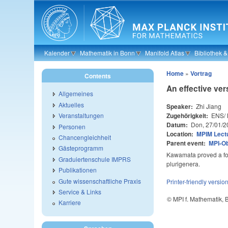
Skip to main content
Kalender
Mathematik in Bonn
Manifold Atlas
Bibliothek 
Home
»
Vortrag
Contents
An effective ve
Allgemeines
Aktuelles
Speaker:
Zhi Jiang
Zugehörigkeit:
ENS/ 
Veranstaltungen
Datum:
Don, 27/01/2
Personen
Location:
MPIM Lectu
Chancengleichheit
Parent event:
MPI-O
Gästeprogramm
Kawamata proved a fou
Graduiertenschule IMPRS
plurigenera.
Publikationen
Gute wissenschaftliche Praxis
Printer-friendly versio
Service & Links
© MPI f. Mathematik,
Karriere