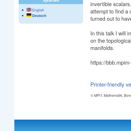
Sprachen
invertible scalar
attempt to find a
English
Deutsch
turned out to hav
In this talk I wi
on the topologic
manifolds.
https://bbb.mpi
Printer-friendly v
© MPI f. Mathematik, Bon