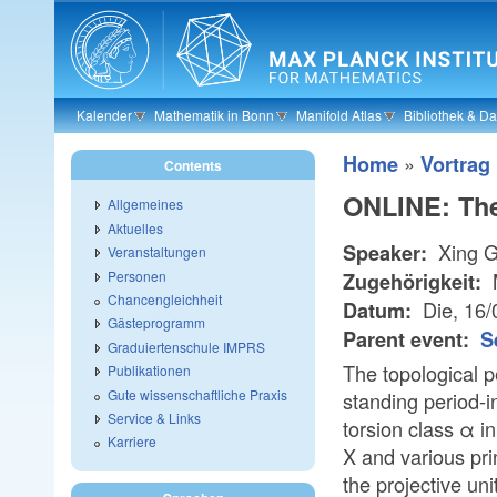
Skip to main content
Kalender
Mathematik in Bonn
Manifold Atlas
Bibliothek & D
»
Home
Vortrag
Contents
ONLINE: The
Allgemeines
Aktuelles
Xing 
Speaker:
Veranstaltungen
Personen
Zugehörigkeit:
Chancengleichheit
Die, 16
Datum:
Gästeprogramm
Parent event:
S
Graduiertenschule IMPRS
The topological p
Publikationen
Gute wissenschaftliche Praxis
standing period-i
Service & Links
torsion class α i
Karriere
X and various pr
the projective un