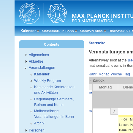
Skip to main content
Kalender
Mathematik in Bonn
Manifold Atlas
Bibliothek & 
Startseite
Contents
Veranstaltungen a
Allgemeines
Alternatively, look at the
tra
Aktuelles
mathematical events in Bon
Veranstaltungen
Jahr
Monat
Woche
Tag
Kalender
« Zurück
Weekly Program
Kommende Konferenzen
Montag
Diens
und Aktivitäten
31
Regelmäßige Seminare,
Reihen und Kurse
Mathematische
3
32
Veranstaltungen in Bonn
14:00
-
M
Archiv
Lecture Ha
Personen
Oana Pad