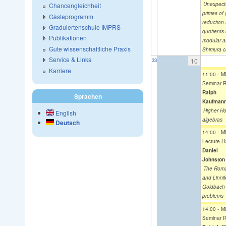
Unexpect
Chancengleichheit
primes of
Gästeprogramm
reduction 
Graduiertenschule IMPRS
quotients 
Publikationen
modular 
Gute wissenschaftliche Praxis
Shimura c
Service & Links
10
33
Karriere
11:00
-
M
Seminar 
Ralph
Sprachen
Kaufman
Higher Ho
English
algebras
Deutsch
14:00
-
M
Lecture Ha
Daniel
Johnston
The Rom
and Linnik
Goldbach
problems
14:00
-
M
Seminar 