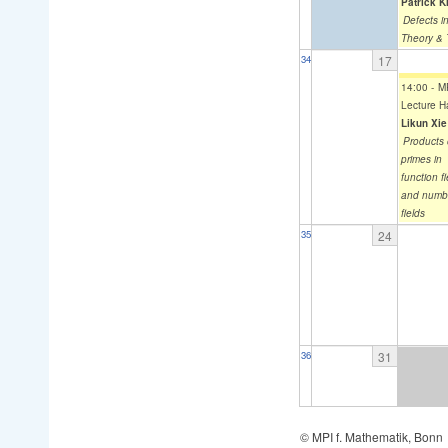
Patrick K
Defects i
Theory &
17
34
14:00
-
M
Lecture Ha
Likun Xie
Products 
primes in
function fi
and numb
fields
24
35
31
36
© MPI f. Mathematik, Bonn