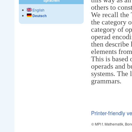
Sprachen
others to cons
English
We recall the 
Deutsch
the category o
category of op
operad encodi
then describe
elements from
This is based 
operads and b
systems. The l
grammars.
Printer-friendly v
© MPI f. Mathematik, Bon