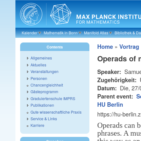
Skip to main content
Kalender
Mathematik in Bonn
Manifold Atlas
Bibliothek & D
»
Home
Vortrag
Contents
Operads of 
Allgemeines
Aktuelles
Samuel
Speaker:
Veranstaltungen
Personen
U
Zugehörigkeit:
Chancengleichheit
Die, 27
Datum:
Gästeprogramm
Parent event:
S
Graduiertenschule IMPRS
HU Berlin
Publikationen
Gute wissenschaftliche Praxis
https://hu-berli
Service & Links
Operads can b
Karriere
phrases. A mus
this way as a