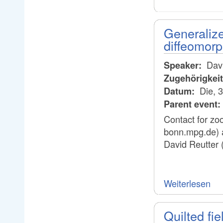
Generalize
diffeomorp
Davi
Speaker:
Zugehörigkei
Die, 
Datum:
Parent event:
Contact for zo
bonn.mpg.de) 
David Reutter
Weiterlesen
Quilted fie