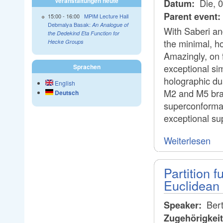
Veranstaltungen heute
Die, 
Datum:
Parent event:
15:00
-
16:00
MPIM Lecture Hall
Debmalya Basak:
An Analogue of
With Saberi an
the Dedekind Eta Function for
the minimal, h
Hecke Groups
Amazingly, on f
exceptional si
Sprachen
holographic dua
English
M2 and M5 brane
Deutsch
superconformal
exceptional su
Weiterlesen
Partition f
Euclidean
Bert
Speaker:
Zugehörigkei