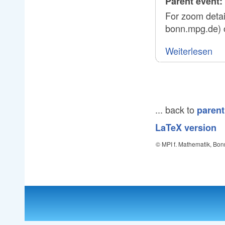
Parent event:
For zoom detai
bonn.mpg.de) o
Weiterlesen
... back to
parent
LaTeX version
© MPI f. Mathematik, Bon