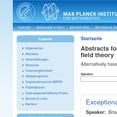
Skip to main content
Kalender
Mathematik in Bonn
Manifold Atlas
Bibliothek & D
Startseite
Contents
Abstracts f
Allgemeines
field theory
Aktuelles
Veranstaltungen
Alternatively hav
Personen
Chancengleichheit
Speaker
Gästeprogramm
Graduiertenschule IMPRS
Publikationen
Gute wissenschaftliche Praxis
Service & Links
Exceptiona
Karriere
Bria
Speaker: