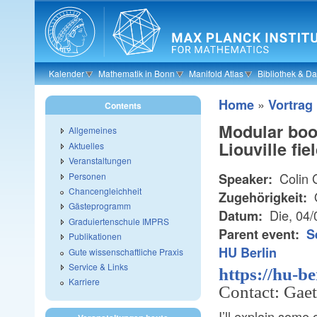
Skip to main content
Kalender
Mathematik in Bonn
Manifold Atlas
Bibliothek & D
»
Home
Vortrag
Contents
Modular boot
Allgemeines
Liouville fie
Aktuelles
Veranstaltungen
Colin 
Personen
Speaker:
Chancengleichheit
Zugehörigkeit:
Gästeprogramm
Die, 04
Datum:
Graduiertenschule IMPRS
Parent event:
S
Publikationen
HU Berlin
Gute wissenschaftliche Praxis
Service & Links
https://hu-b
Karriere
Contact: Gae
I’ll explain some