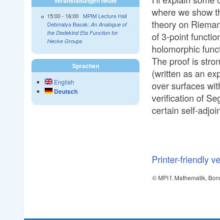
Veranstaltungen heute
where we show tha
15:00
-
16:00
MPIM Lecture Hall
theory on Rieman
Debmalya Basak:
An Analogue of
the Dedekind Eta Function for
of 3-point functi
Hecke Groups
holomorphic func
The proof is stro
Sprachen
(written as an ex
English
over surfaces wit
Deutsch
verification of Se
certain self-adjo
Printer-friendly v
© MPI f. Mathematik, Bon