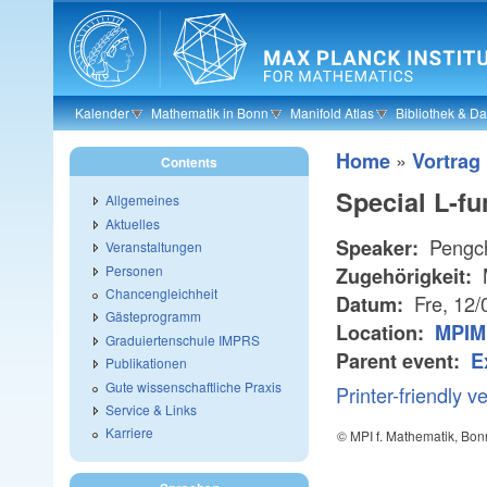
Skip to main content
Kalender
Mathematik in Bonn
Manifold Atlas
Bibliothek & D
»
Home
Vortrag
Contents
Special L-fu
Allgemeines
Aktuelles
Pengc
Speaker:
Veranstaltungen
Personen
Zugehörigkeit:
Chancengleichheit
Fre, 12/
Datum:
Gästeprogramm
Location:
MPIM
Graduiertenschule IMPRS
Parent event:
E
Publikationen
Gute wissenschaftliche Praxis
Printer-friendly v
Service & Links
Karriere
© MPI f. Mathematik, Bon