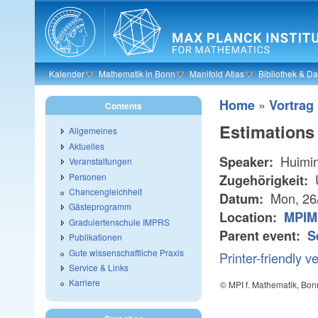
Skip to main content
Kalender
Mathematik in Bonn
Manifold Atlas
Bibliothek & D
»
Home
Vortrag
Contents
Estimations
Allgemeines
Aktuelles
Huimi
Speaker:
Veranstaltungen
Personen
U
Zugehörigkeit:
Chancengleichheit
Mon, 26
Datum:
Gästeprogramm
Location:
MPIM
Graduiertenschule IMPRS
Parent event:
S
Publikationen
Gute wissenschaftliche Praxis
Printer-friendly v
Service & Links
Karriere
© MPI f. Mathematik, Bon