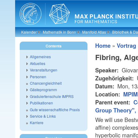
Skip to main content
Kalender
Mathematik in Bonn
Manifold Atlas
Bibliothek & D
»
Home
Vortrag
Contents
Fibring, Alg
Allgemeines
Aktuelles
Giovann
Speaker:
Veranstaltungen
Personen
U
Zugehörigkeit:
Chancengleichheit
Mon, 13
Datum:
Gästeprogramm
Location:
MPIM 
Graduiertenschule IMPRS
Parent event:
C
Publikationen
Group Theory", 
Gute wissenschaftliche Praxis
Service & Links
We will use Best
Karriere
affine) complexes
hyperbolic manifol