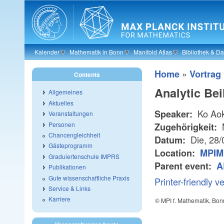
Skip to main content
Kalender
Mathematik in Bonn
Manifold Atlas
Bibliothek & D
»
Home
Vortrag
Contents
Analytic Bei
Allgemeines
Aktuelles
Ko Aok
Speaker:
Veranstaltungen
Personen
Zugehörigkeit:
Chancengleichheit
Die, 28
Datum:
Gästeprogramm
Location:
MPIM 
Graduiertenschule IMPRS
Parent event:
A
Publikationen
Gute wissenschaftliche Praxis
Printer-friendly v
Service & Links
Karriere
© MPI f. Mathematik, Bon