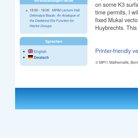
Veranstaltungen heute
on some K3 surface
15:00
-
16:00
MPIM Lecture Hall
time permits, I wi
Debmalya Basak:
An Analogue of
fixed Mukai vecto
the Dedekind Eta Function for
Huybrechts. This 
Hecke Groups
Sprachen
Printer-friendly v
English
Deutsch
© MPI f. Mathematik, Bon