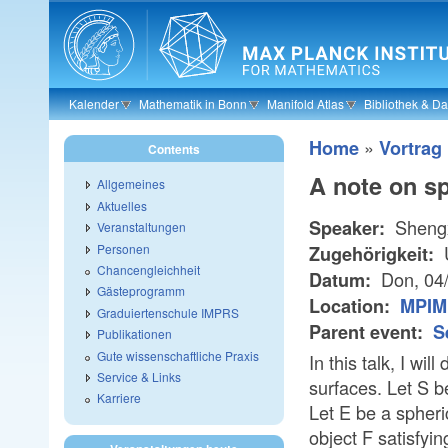
Skip to main content
Kalender
Mathematik in Bonn
Manifold Atlas
Bibliothek & D
»
Home
Vortrag
Contents
A note on s
Allgemeines
Aktuelles
Shengx
Speaker:
Veranstaltungen
Personen
U
Zugehörigkeit:
Chancengleichheit
Don, 04
Datum:
Gästeprogramm
Location:
MPIM 
Graduiertenschule IMPRS
Parent event:
S
Publikationen
Gute wissenschaftliche Praxis
In this talk, I wi
Service & Links
surfaces. Let S 
Karriere
Let E be a spheri
object F satisfyi