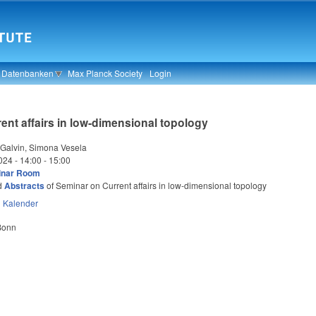
& Datenbanken
Max Planck Society
Login
ent affairs in low-dimensional topology
Galvin, Simona Vesela
024 -
14:00
-
15:00
inar Room
d
Abstracts
of Seminar on Current affairs in low-dimensional topology
n
Kalender
 Bonn