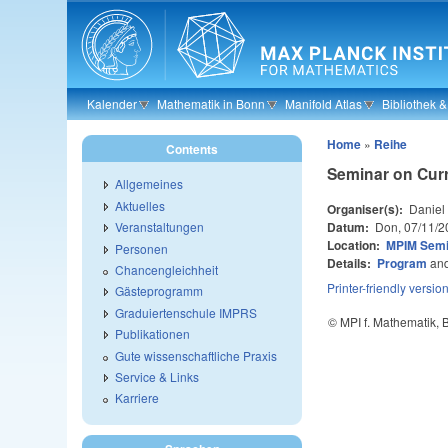
Skip to main content
Kalender
Mathematik in Bonn
Manifold Atlas
Bibliothek 
Home
»
Reihe
Contents
Seminar on Curr
Allgemeines
Aktuelles
Organiser(s):
Daniel 
Datum:
Don, 07/11/2
Veranstaltungen
Location:
MPIM Sem
Personen
Details:
Program
an
Chancengleichheit
Printer-friendly versio
Gästeprogramm
Graduiertenschule IMPRS
© MPI f. Mathematik,
Publikationen
Gute wissenschaftliche Praxis
Service & Links
Karriere